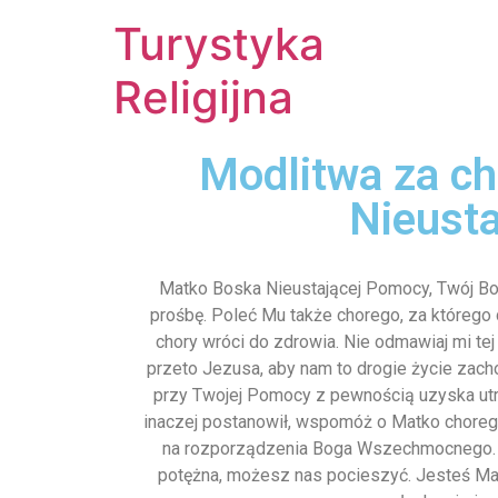
Turystyka
Religijna
Modlitwa za ch
Nieust
Matko Boska Nieustającej Pomocy, Twój Bos
prośbę. Poleć Mu także chorego, za którego d
chory wróci do zdrowia. Nie odmawiaj mi tej
przeto Jezusa, aby nam to drogie życie zach
przy Twojej Pomocy z pewnością uzyska utra
inaczej postanowił, wspomóż o Matko chorego i
na rozporządzenia Boga Wszechmocnego. Da
potężna, możesz nas pocieszyć. Jesteś Mat