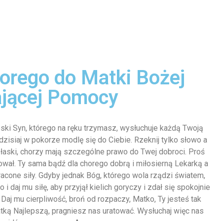
orego do Matki Bożej
ającej Pomocy
ki Syn, którego na ręku trzymasz, wysłuchuje każdą Twoją
zisiaj w pokorze modlę się do Ciebie. Rzeknij tylko słowo a
 łaski, chorzy mają szczególne prawo do Twej dobroci. Proś
ował. Ty sama bądź dla chorego dobrą i miłosierną Lekarką a
cone siły. Gdyby jednak Bóg, którego wola rządzi światem,
 daj mu siłę, aby przyjął kielich goryczy i zdał się spokojnie
j mu cierpliwość, broń od rozpaczy, Matko, Ty jesteś tak
ką Najlepszą, pragniesz nas uratować. Wysłuchaj więc nas