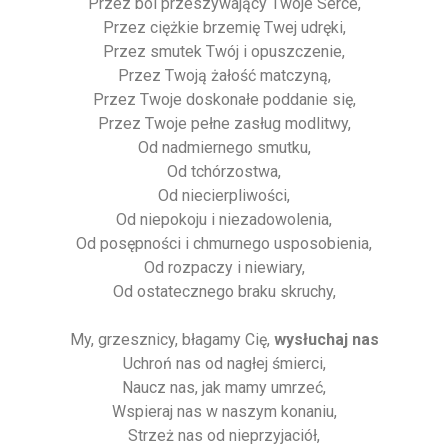
Przez ból przeszywający Twoje Serce,
Przez ciężkie brzemię Twej udręki,
Przez smutek Twój i opuszczenie,
Przez Twoją żałość matczyną,
Przez Twoje doskonałe poddanie się,
Przez Twoje pełne zasług modlitwy,
Od nadmiernego smutku,
Od tchórzostwa,
Od niecierpliwości,
Od niepokoju i niezadowolenia,
Od posępności i chmurnego usposobienia,
Od rozpaczy i niewiary,
Od ostatecznego braku skruchy,
My, grzesznicy, błagamy Cię,
wysłuchaj nas
Uchroń nas od nagłej śmierci,
Naucz nas, jak mamy umrzeć,
Wspieraj nas w naszym konaniu,
Strzeż nas od nieprzyjaciół,